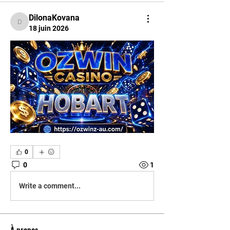
DilonaKovana
DilonaKovana
18 juin 2026
0
0
1
Write a comment...