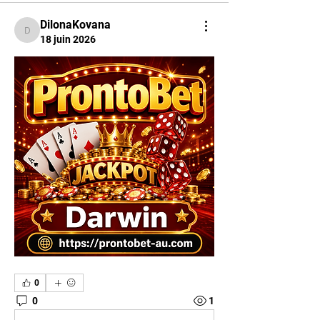
DilonaKovana
DilonaKovana
18 juin 2026
0
0
1