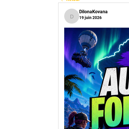
DilonaKovana
19 juin 2026
DilonaKovana