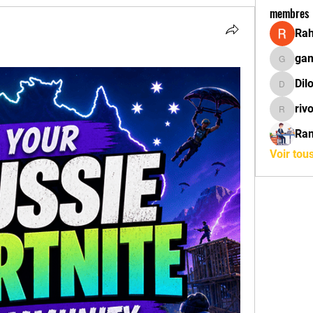
membres
Rah
ga
gamblex
Dil
DilonaK
riv
rivola
Ra
Voir tou