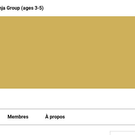
nja Group (ages 3-5)
Membres
À propos