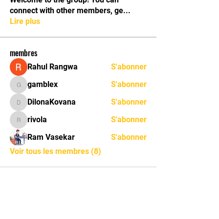
connect with other members, ge
...
Lire plus
membres
Rahul Rangwa
S'abonner
gamblex
S'abonner
gamblex
DilonaKovana
S'abonner
DilonaKovana
rivola
S'abonner
rivola
Ram Vasekar
S'abonner
Voir tous les membres (8)
Tel:
079.432.54.15