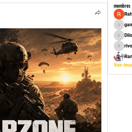
membres
Rah
ga
gamblex
Dil
DilonaK
riv
rivola
Ra
Voir tou