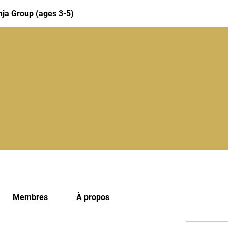
nja Group (ages 3-5)
Membres
À propos