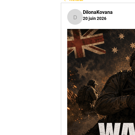
DilonaKovana
20 juin 2026
DilonaKovana